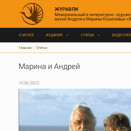
ЖУРАВЛИ
Мемориальный и литературно- худож
музей Андрея и Марины Кошелевых «
Основная навигация
О МУЗЕЕ
ИЗДАНИЯ
СТАТЬИ
ВИДЕОГАЛ
Строка навигации
Главная
Статьи
Марина и Андрей
10.06.2023