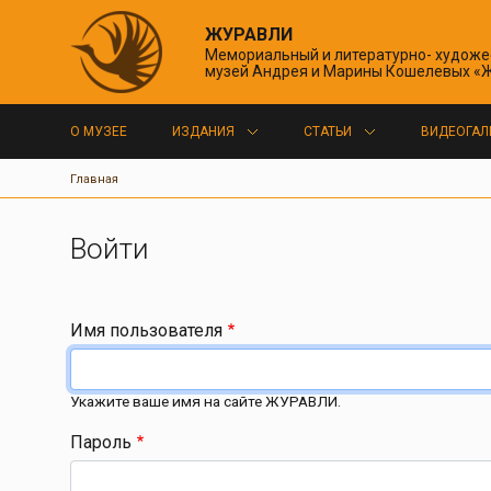
ЖУРАВЛИ
Мемориальный и литературно- худож
музей Андрея и Марины Кошелевых «
Основная навигация
О МУЗЕЕ
ИЗДАНИЯ
СТАТЬИ
ВИДЕОГАЛ
Строка навигации
Главная
Главные вкладки
Войти
Имя пользователя
Укажите ваше имя на сайте ЖУРАВЛИ.
Пароль