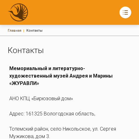
Строка навигации
Главная
Контакты
ЖУРАВЛИ
Мемориальный и литературно- художественный
музей Андрея и Марины Кошелевых «Журавли»
Основная навигация
О музее
Контакты
Издания
Статьи
Видеогалерея
Мемориальный и литературно-
Фотогалерея
художественный музей Андрея и Марины
Экскурсии
«ЖУРАВЛИ»
Контакты
161325, Россия, Вологодская область,
Тотемский район, село Никольское,
АНО КПЦ «Бирюзовый дом»
улица Сергея Мужикова, дом 3
График работы:
с 09:00 до 17:00
Ежедневно, по заявкам
Адрес: 161325 Вологодская область,
biruzovy-dom@mail.ru
Тотемский район, село Никольское, ул. Сергея
Мужикова, дом 3.