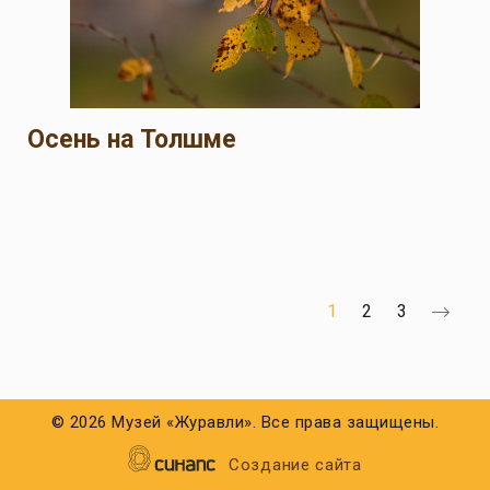
Осень на Толшме
Ну
Текущая страница
Страница
Страница
1
2
3
©
2026 Музей «Журавли». Все права защищены.
Создание сайта