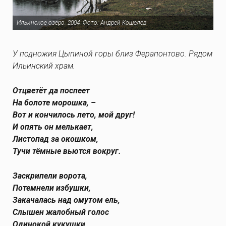
Ильинское озеро. 2004. Фото: Андрей Кошелев
У подножия Цыпиной горы близ Ферапонтово. Рядом
Ильинский храм.
Отцветёт да поспеет
На болоте морошка, –
Вот и кончилось лето, мой друг!
И опять он мелькает,
Листопад за окошком,
Тучи тёмные вьются вокруг.
Заскрипели ворота,
Потемнели избушки,
Закачалась над омутом ель,
Слышен жалобный голос
Одинокой кукушки,