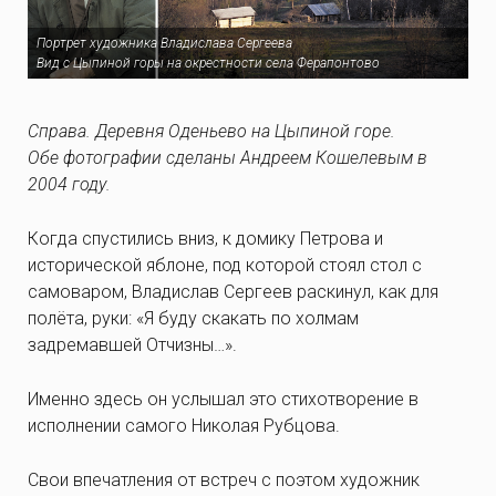
Портрет художника Владислава Сергеева
Вид с Цыпиной горы на окрестности села Ферапонтово
Справа. Деревня Оденьево на Цыпиной горе.
Обе фотографии сделаны Андреем Кошелевым в
2004 году.
Когда спустились вниз, к домику Петрова и
исторической яблоне, под которой стоял стол с
самоваром, Владислав Сергеев раскинул, как для
полёта, руки: «Я буду скакать по холмам
задремавшей Отчизны…».
Именно здесь он услышал это стихотворение в
исполнении самого Николая Рубцова.
Свои впечатления от встреч с поэтом художник