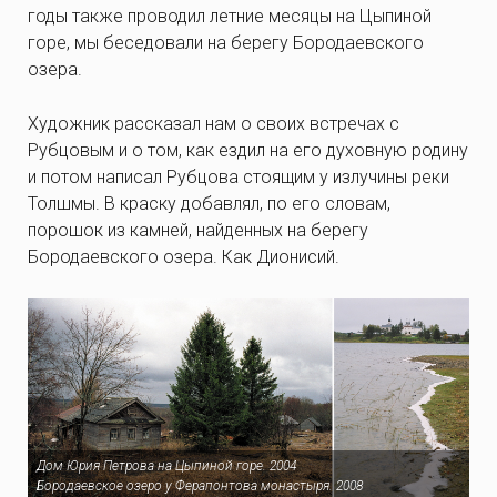
годы также проводил летние месяцы на Цыпиной
горе, мы беседовали на берегу Бородаевского
озера.
Художник рассказал нам о своих встречах с
Рубцовым и о том, как ездил на его духовную родину
и потом написал Рубцова стоящим у излучины реки
Толшмы. В краску добавлял, по его словам,
порошок из камней, найденных на берегу
Бородаевского озера. Как Дионисий.
Дом Юрия Петрова на Цыпиной горе. 2004
Бородаевское озеро у Ферапонтова монастыря. 2008