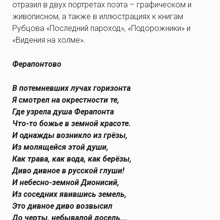
отразил в двух портретах поэта – графическом и
живописном, а также в иллюстрациях к книгам
Рубцова «Последний пароход», «Подорожники» и
«Видения на холме».
Ферапонтово
В потемневших лучах горизонта
Я смотрел на окрестности те,
Где узрела душа Ферапонта
Что-то божье в земной красоте.
И однажды возникло из грёзы,
Из молящейся этой души,
Как трава, как вода, как берёзы,
Диво дивное в русской глуши!
И небесно-земной Дионисий,
Из соседних явившись земель,
Это дивное диво возвысил
До черты, небывалой досель...